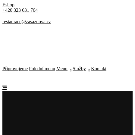
Eshop
+420 323 631 764
restaurace@zasaznova.cz
Make a Reservation
Hours
Připravujeme
Polední menu
Menu
Služby
Kontakt
Monday-Wednesday: 11a-9p
Thursday-Saturday: 11a-10p
Happy Hour: Everyday 2p-6p
Address
Via Serlas 546, 6700 St. Moritz,
Switzerland