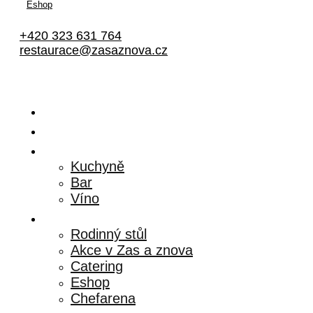
Eshop
+420 323 631 764
restaurace@zasaznova.cz
Připravujeme
Polední menu
Menu
Kuchyně
Bar
Víno
Služby
Rodinný stůl
Akce v Zas a znova
Catering
Eshop
Chefarena