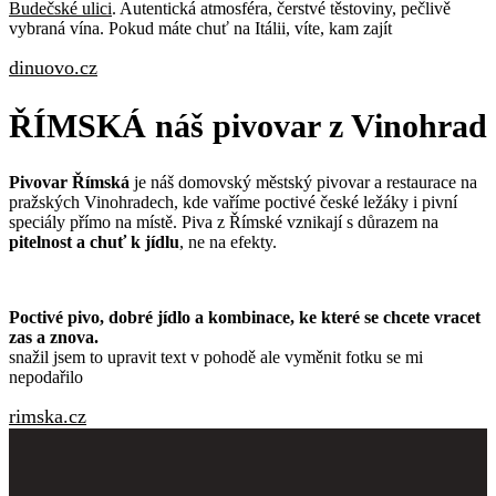
Budečské ulici
. Autentická atmosféra, čerstvé těstoviny, pečlivě
vybraná vína. Pokud máte chuť na Itálii, víte, kam zajít
dinuovo.cz
ŘÍMSKÁ náš pivovar z Vinohrad
Pivovar Římská
je náš domovský městský pivovar a restaurace na
pražských Vinohradech, kde vaříme poctivé české ležáky i pivní
speciály přímo na místě. Piva z Římské vznikají s důrazem na
pitelnost a chuť k jídlu
, ne na efekty.
Poctivé pivo, dobré jídlo a kombinace, ke které se chcete vracet
zas a znova.
snažil jsem to upravit text v pohodě ale vyměnit fotku se mi
nepodařilo
rimska.cz