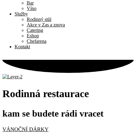
Bar
Víno
Služby
Rodinný stůl
Akce v Zas a znova
Catering
Eshop
Chefarena
Kontakt
Rodinná restaurace
kam se budete rádi vracet
VÁNOČNÍ DÁRKY