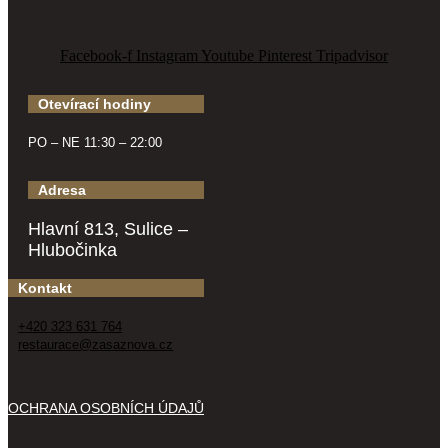
Facebook-f
Instagram
Youtube
Pinterest
Tripadvisor
Otevírací hodiny
PO – NE 11:30 – 22:00
Adresa
Hlavní 813, Sulice –
Hlubočinka
Kontakt
+420 323 631 764
restaurace@zasaznova.cz
OCHRANA OSOBNÍCH ÚDAJŮ