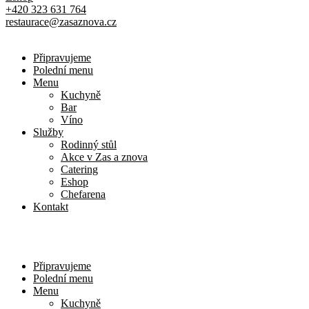
+420 323 631 764
restaurace@zasaznova.cz
Připravujeme
Polední menu
Menu
Kuchyně
Bar
Víno
Služby
Rodinný stůl
Akce v Zas a znova
Catering
Eshop
Chefarena
Kontakt
Připravujeme
Polední menu
Menu
Kuchyně