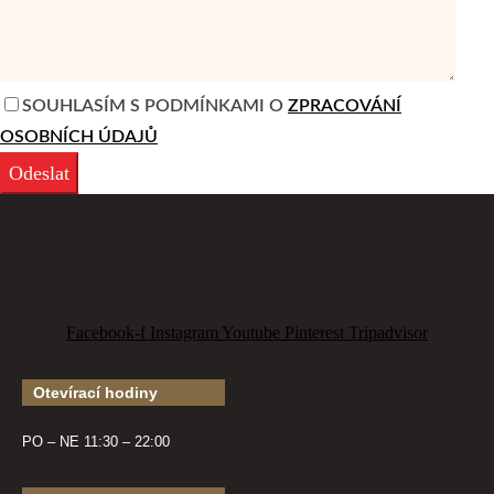
SOUHLASÍM S PODMÍNKAMI O
ZPRACOVÁNÍ
OSOBNÍCH ÚDAJŮ
Facebook-f
Instagram
Youtube
Pinterest
Tripadvisor
Otevírací hodiny
PO – NE 11:30 – 22:00