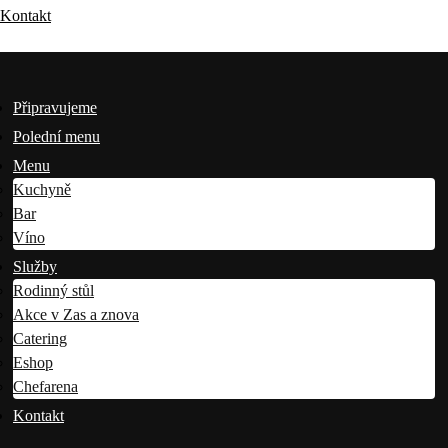
Kontakt
Připravujeme
Polední menu
Menu
Kuchyně
Bar
Víno
Služby
Rodinný stůl
Akce v Zas a znova
Catering
Eshop
Chefarena
Kontakt