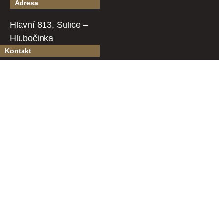
Adresa
Hlavní 813, Sulice –
Hlubočinka
Kontakt
+420 323 631 764
restaurace@zasaznova.cz
OCHRANA OSOBNÍCH ÚDAJŮ
Znáte naše ostatní restaurace?