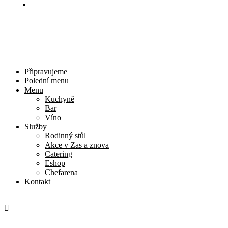
Kontakt
Připravujeme
Polední menu
Menu
Kuchyně
Bar
Víno
Služby
Rodinný stůl
Akce v Zas a znova
Catering
Eshop
Chefarena
Kontakt