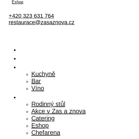
Eshop
+420 323 631 764
restaurace@zasaznova.cz
Připravujeme
Polední menu
Menu
Kuchyně
Bar
Víno
Služby
Rodinný stůl
Akce v Zas a znova
Catering
Eshop
Chefarena