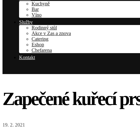
Kuchyně
Bar
Víno
Služby
Rodinný stůl
Akce v Zas a znova
Catering
Eshop
Chefarena
Kontakt
Zapečené kuřecí pr
19. 2. 2021