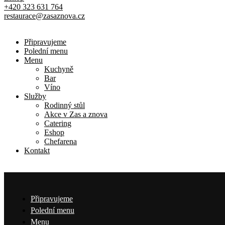
+420 323 631 764
restaurace@zasaznova.cz
Připravujeme
Polední menu
Menu
Kuchyně
Bar
Víno
Služby
Rodinný stůl
Akce v Zas a znova
Catering
Eshop
Chefarena
Kontakt
Připravujeme
Polední menu
Menu