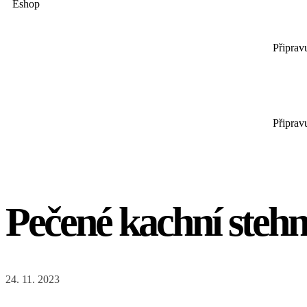
Eshop
Připrav
Připrav
Pečené kachní stehn
Make a Reserva
24. 11. 2023