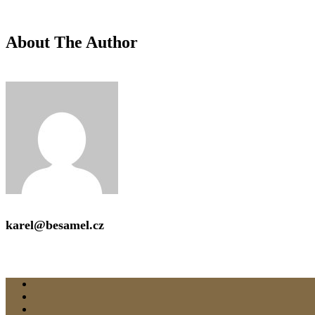
Hours
A
Monday-Wednesday: 11a-9p
Via Serlas 54
About The Author
Swi
Thursday-Saturday: 11a-10p
Happy Hour: Everyday 2p-6p
karel@besamel.cz