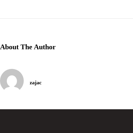
Via Serlas 546, 6700 St. Moritz,
Switzerland
About The Author
zajac