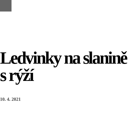
PO – NE 11:30 – 22:00
Eshop
Ledvinky na slanině
s rýží
Make a Reservation
Hours
Monday-Wednesday: 11a-9p
10. 4. 2021
Thursday-Saturday: 11a-10p
Happy Hour: Everyday 2p-6p
Address