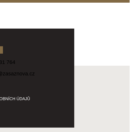
31 764
@zasaznova.cz
OBNÍCH ÚDAJŮ