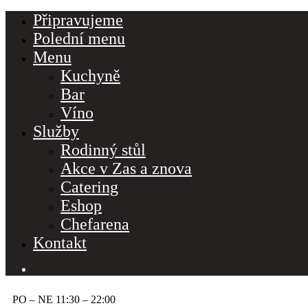
Připravujeme
Polední menu
Menu
Kuchyně
Bar
Víno
Služby
Rodinný stůl
Akce v Zas a znova
Make a Reservation
Catering
Eshop
Hours
Address
Chefarena
Monday-Wednesday: 11a-9p
Via Serlas 546
Kontakt
Switzerland
Thursday-Saturday: 11a-10p
Happy Hour: Everyday 2p-6p
PO – NE 11:30 – 22:00