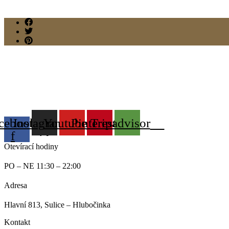
cebook-
Instagram
Youtube
Pinterest
Tripadvisor
f
Otevírací hodiny
PO – NE 11:30 – 22:00
Adresa
Hlavní 813, Sulice – Hlubočinka
Kontakt