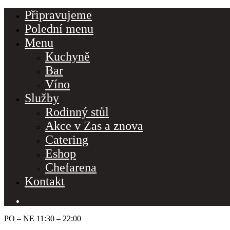
Připravujeme
Polední menu
Menu
Kuchyně
Bar
Víno
Služby
Rodinný stůl
Akce v Zas a znova
Make a Reserva
Catering
Eshop
Chefarena
Hours
Kontakt
Monday-Wednesday: 11a-9p
Thursday-Saturday: 11a-10p
PO – NE 11:30 – 22:00
Happy Hour: Everyday 2p-6p
Address