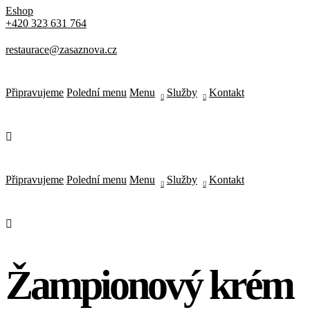
Eshop
Via Serlas 546, 6700 St. Moritz,
+420 323 631 764
Switzerland
restaurace@zasaznova.cz
Připravujeme
Polední menu
Menu
Služby
Kontakt
Připravujeme
Polední menu
Menu
Služby
Kontakt
Žampionový krém