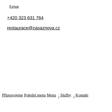
Happy Hour: Everyday 2p-6p
Eshop
Address
Via Serlas 546, 6700 St. Moritz,
+420 323 631 764
Switzerland
restaurace@zasaznova.cz
Připravujeme
Polední menu
Menu
Služby
Kontakt
Připravujeme
Polední menu
Menu
Služby
Kontakt