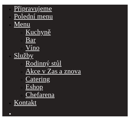
Připravujeme
Polední menu
Menu
Kuchyně
Bar
Víno
Služby
Rodinný stůl
Akce v Zas a znova
Catering
Eshop
Chefarena
Make a Reservation
Kontakt
Hours
Monday-Wednesday: 11a-9p
PO – NE 11:30 – 22:00
Thursday-Saturday: 11a-10p