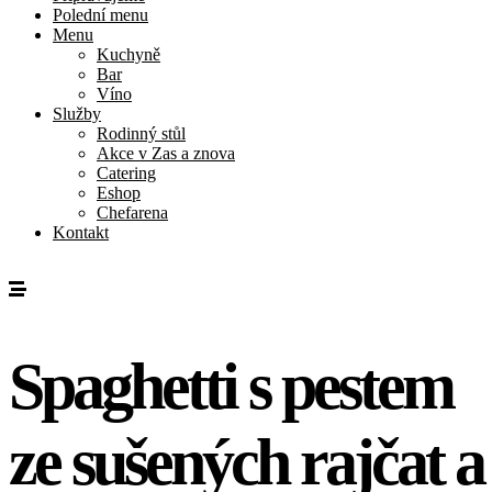
Polední menu
Menu
Kuchyně
Bar
Víno
Služby
Rodinný stůl
Akce v Zas a znova
Catering
Eshop
Chefarena
Kontakt
Spaghetti s pestem
ze sušených rajčat a