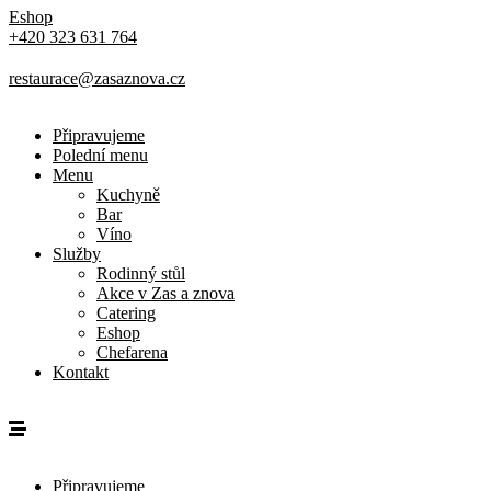
Eshop
+420 323 631 764
restaurace@zasaznova.cz
Připravujeme
Polední menu
Menu
Kuchyně
Bar
Víno
Služby
Rodinný stůl
Akce v Zas a znova
Catering
Eshop
Chefarena
Kontakt
Připravujeme