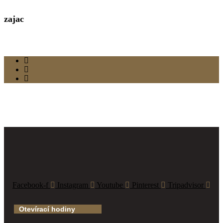
zajac
Facebook-f
Instagram
Youtube
Pinterest
Tripadvisor
Otevírací hodiny