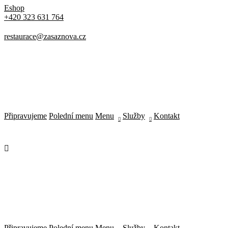
Eshop
+420 323 631 764
restaurace@zasaznova.cz
Make a Reservation
Hours
Monday-Wednesday: 11a-9p
Thursday-Saturday: 11a-10p
Připravujeme
Polední menu
Menu
Služby
Kontakt
Happy Hour: Everyday 2p-6p
Address
Via Serlas 546, 6700 St. Moritz,
Switzerland
Připravujeme
Polední menu
Menu
Služby
Kontakt