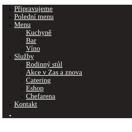
Připravujeme
Polední menu
Menu
Kuchyně
Bar
Víno
Služby
Rodinný stůl
Akce v Zas a znova
Catering
Eshop
Make a Reservation
Chefarena
Kontakt
Hours
Monday-Wednesday: 11a-9p
Thursday-Saturday: 11a-10p
PO – NE 11:30 – 22:00
Happy Hour: Everyday 2p-6p