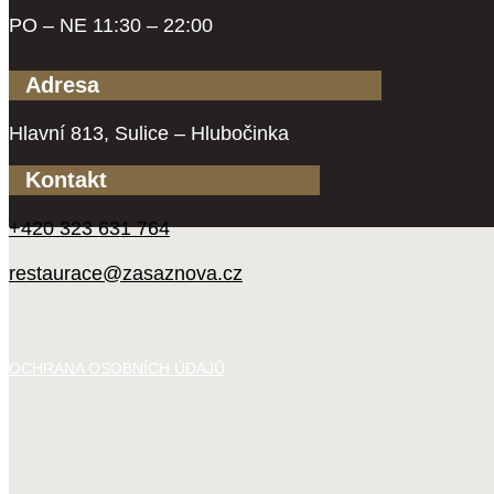
PO – NE 11:30 – 22:00
Adresa
Hlavní 813, Sulice – Hlubočinka
Kontakt
+420 323 631 764
restaurace@zasaznova.cz
OCHRANA OSOBNÍCH ÚDAJŮ