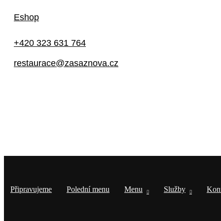
Address
Eshop
Via Serlas 546, 6700 St. Moritz,
Switzerland
+420 323 631 764
restaurace@zasaznova.cz
Připravujeme
Polední menu
Menu
Služb
Připravujeme
Polední menu
Menu
Služby
Kon