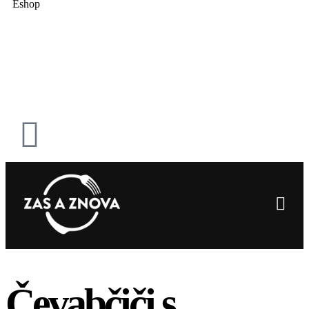
Eshop
Čevabčiči s