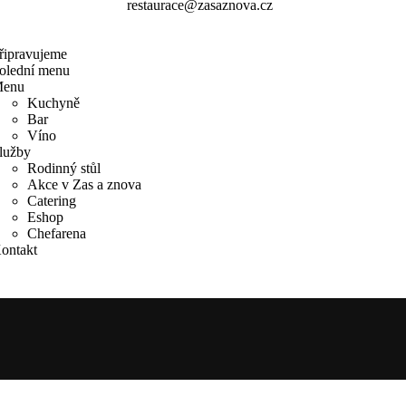
restaurace@zasaznova.cz
řipravujeme
olední menu
enu
Kuchyně
Bar
Víno
lužby
Rodinný stůl
Akce v Zas a znova
Catering
Eshop
Chefarena
ontakt