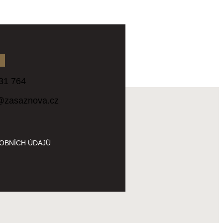
31 764
@zasaznova.cz
OBNÍCH ÚDAJŮ