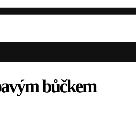
upavým bůčkem