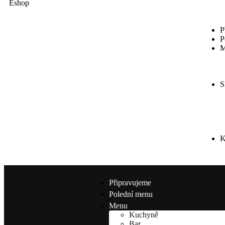
Eshop
P
P
M
S
K
Připravujeme
Polední menu
Menu
Kuchyně
Bar