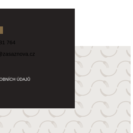
31 764
@zasaznova.cz
OBNÍCH ÚDAJŮ