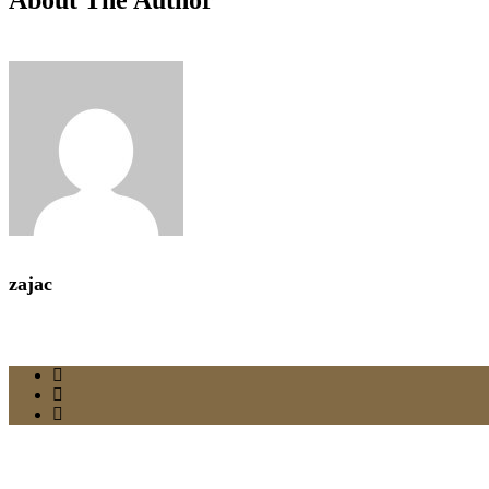
About The Author
zajac