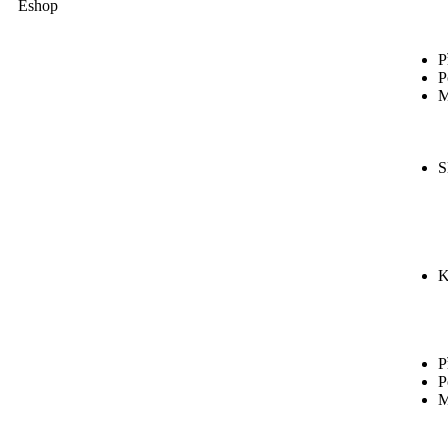
Eshop
P
P
M
S
K
P
P
M