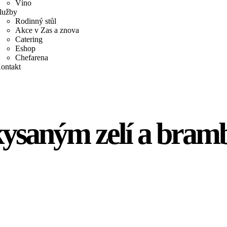
Víno
lužby
Rodinný stůl
Akce v Zas a znova
Catering
Eshop
Chefarena
ontakt
kysaným zelí a bra