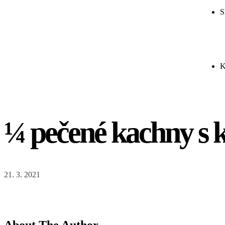
S
K
¼ pečené kachny s 
21. 3. 2021