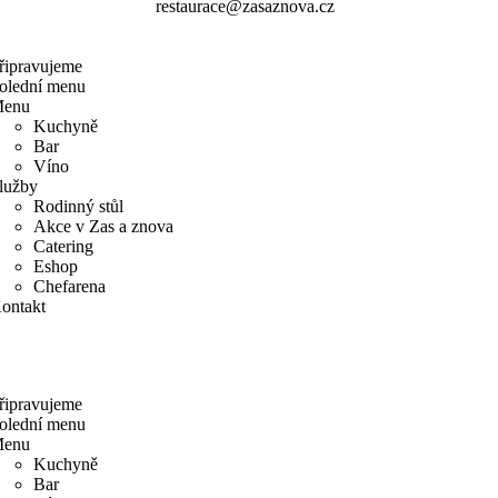
restaurace@zasaznova.cz
řipravujeme
olední menu
enu
Kuchyně
Bar
Víno
lužby
Rodinný stůl
Akce v Zas a znova
Catering
Eshop
Chefarena
ontakt
řipravujeme
olední menu
enu
Kuchyně
Bar